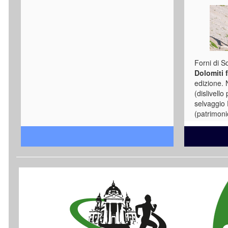
www.3rifugi.com
Forni di S
Dolomiti 
edizione. 
(dislivello
selvaggio 
(patrimon
Unesco) at
piÃ¹ selva
dell'Infern
Urtisiel). 
Sportivo di
concorrent
Per inf. te
329.964450
percorso)
race-delle