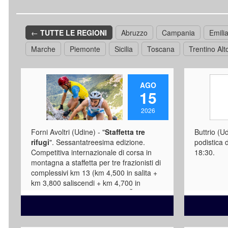
←
TUTTE LE REGIONI
Abruzzo
Campania
Emil
Marche
Piemonte
Sicilia
Toscana
Trentino Alt
AGO
15
2026
Forni Avoltri (Udine) - "
Staffetta tre
Buttrio (Ud
rifugi
". Sessantatreesima edizione.
podistica 
Competitiva internazionale di corsa in
18:30.
montagna a staffetta per tre frazionisti di
complessivi km 13 (km 4,500 in salita +
km 3,800 saliscendi + km 4,700 in
discesa). Partenza dalla localitÃ Collina.
Per inf. tel. 333.5084106, tel.
335.6375410, tel. e fax 0433.727505
Unione Sportiva Collina (ore ufficio).